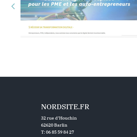
NORDSITE.FR
32 rue d’Houchin
62620 Barlin
T: 06 85 59 84 27